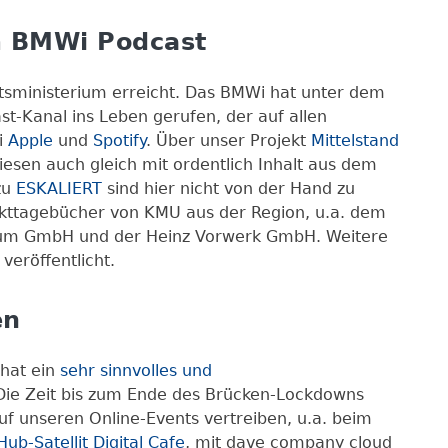
m BMWi Podcast
tsministerium erreicht. Das BMWi hat unter dem
t-Kanal ins Leben gerufen, der auf allen
i
Apple
und
Spotify
. Über unser Projekt
Mittelstand
esen auch gleich mit ordentlich Inhalt aus dem
zu
ESKALIERT
sind hier nicht von der Hand zu
ojekttagebücher von KMU aus der Region, u.a. dem
aum GmbH und der Heinz Vorwerk GmbH. Weitere
eröffentlicht.
en
 hat ein
sehr sinnvolles und
 Die Zeit bis zum Ende des Brücken-Lockdowns
f unseren Online-Events vertreiben, u.a. beim
Hub-Satellit Digital Cafe
, mit dave company cloud