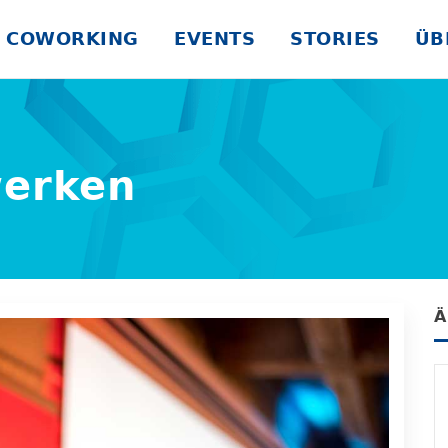
COWORKING
EVENTS
STORIES
ÜB
werken
Ä
Jahren
21.01.2021
vor 5 Jahren
Neustart auf digitalhub.ms