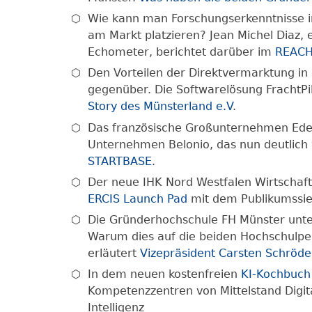
Wie kann man Forschungserkenntnisse in
am Markt platzieren? Jean Michel Diaz, 
Echometer, berichtet darüber im
REACH
Den Vorteilen der Direktvermarktung in
gegenüber. Die Softwarelösung FrachtPil
Story des Münsterland e.V
.
Das französische Großunternehmen Eden
Unternehmen Belonio, das nun deutlich
STARTBASE
.
Der neue IHK Nord Westfalen Wirtschaft
ERCIS Launch Pad
mit dem Publikumssie
Die Gründerhochschule FH Münster unters
Warum dies auf die beiden Hochschulper
erläutert
Vizepräsident Carsten Schröde
In dem neuen kostenfreien
KI-Kochbuch
Kompetenzzentren von Mittelstand Digit
Intelligenz