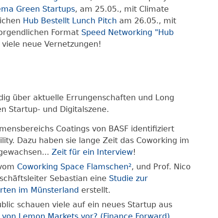
ema Green Startups
, am 25.05., mit Climate
lichen
Hub Bestellt Lunch Pitch
am 26.05., mit
morgendlichen Format
Speed Networking "Hub
 viele neue Vernetzungen!
ndig über aktuelle Errungenschaften und Long
 Startup- und Digitalszene.
hmensbereichs Coatings von BASF identifiziert
ility. Dazu haben sie lange Zeit das Coworking im
sgewachsen...
Zeit für ein Interview
!
 vom
Coworking Space Flamschen²
, und Prof. Nico
schäftsleiter Sebastian eine
Studie zur
orten im Münsterland
erstellt.
lic schauen viele auf ein neues Startup aus
 von Lemon Markets vor? (Finance Forward)